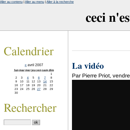
Aller au contenu
|
Aller au menu
|
Aller à la recherche
ceci n'e
Calendrier
La vidéo
«
avril 2007
lun
mar
mer
jeu
ven
sam
dim
1
Par Pierre Priot, vendr
2
3
4
5
6
7
8
9
10
11
12
13
14
15
16
17
18
19
20
21
22
23
24
25
26
27
28
29
30
Rechercher