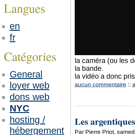
Langues
en
fr
Catégories
la caméra (ou les 
la bande.
General
la vidéo a donc pri
loyer web
aucun commentaire
::
dons web
NYC
hosting /
Les argentiques
hébergement
Par Pierre Priot, samed