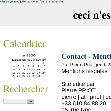
Aller au contenu
|
Aller au menu
|
Aller à la recherche
ceci n'e
Calendrier
Contact - Ment
avril 2005
lun
mar
mer
jeu
ven
sam
dim
1
2
3
Par Pierre Priot, jeudi 
4
5
6
7
8
9
10
11
12
13
14
15
16
17
Mentions lésgales :
18
19
20
21
22
23
24
25
26
27
28
29
30
Site édité par
Rechercher
Pierre PRIOT
pierre [ at ] priot [ 
+33.610.84.88.20
15, rue Roc