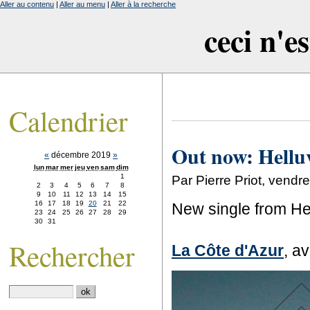
Aller au contenu
|
Aller au menu
|
Aller à la recherche
ceci n'e
Calendrier
Out now: Helluv
«
décembre 2019
»
lun
mar
mer
jeu
ven
sam
dim
1
Par Pierre Priot, vend
2
3
4
5
6
7
8
9
10
11
12
13
14
15
16
17
18
19
20
21
22
New single from He
23
24
25
26
27
28
29
30
31
Rechercher
La Côte d'Azur
, a