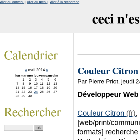
Aller au contenu
|
Aller au menu
|
Aller à la recherche
ceci n'e
Calendrier
Couleur Citron 
«
avril 2014
»
lun
mar
mer
jeu
ven
sam
dim
1
2
3
4
5
6
Par Pierre Priot, jeudi 
7
8
9
10
11
12
13
14
15
16
17
18
19
20
21
22
23
24
25
26
27
Développeur Web 
28
29
30
Rechercher
Couleur Citron
,
[web/print/communi
formats] recherch