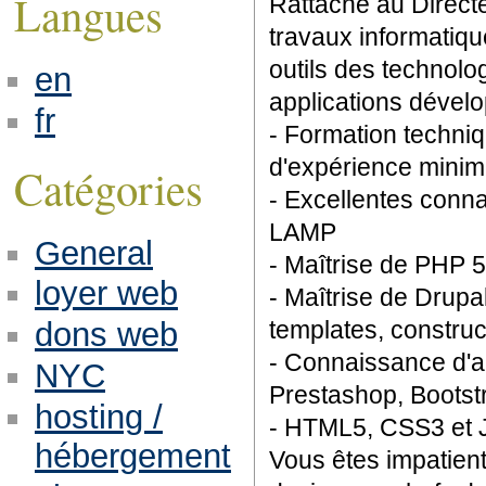
Langues
Rattaché au Direct
travaux informatiqu
outils des technolo
en
applications dével
fr
- Formation techni
d'expérience mini
Catégories
- Excellentes conn
LAMP
General
- Maîtrise de PHP 5
loyer web
- Maîtrise de Drupa
dons web
templates, construc
- Connaissance d'a
NYC
Prestashop, Bootstr
hosting /
- HTML5, CSS3 et J
hébergement
Vous êtes impatient