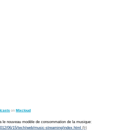
udcasts
on
Mixcloud
t ça le nouveau modèle de consommation de la musique:
2012/06/15/tech/web/music-streaming/index.html