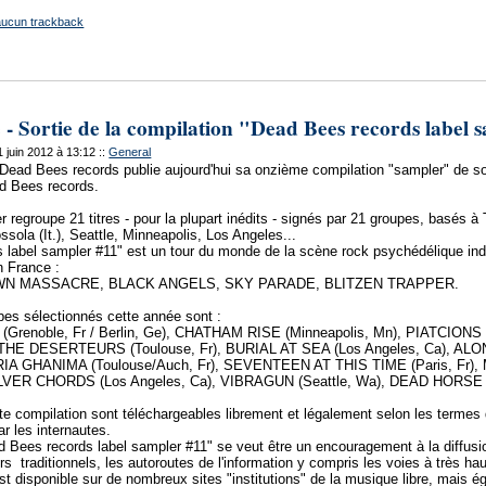
aucun trackback
Sortie de la compilation "Dead Bees records label sa
11 juin 2012 à 13:12
::
General
n Dead Bees records publie aujourd'hui sa onzième compilation "sampler" de s
ad Bees records.
regroupe 21 titres - pour la plupart inédits - signés par 21 groupes, basés à
ola (It.), Seattle, Minneapolis, Los Angeles...
 label sampler #11" est un tour du monde de la scène rock psychédélique i
n France :
N MASSACRE, BLACK ANGELS, SKY PARADE, BLITZEN TRAPPER.
es sélectionnés cette année sont :
enoble, Fr / Berlin, Ge), CHATHAM RISE (Minneapolis, Mn), PIATCIONS 
), THE DESERTEURS (Toulouse, Fr), BURIAL AT SEA (Los Angeles, Ca), A
MARIA GHANIMA (Toulouse/Auch, Fr), SEVENTEEN AT THIS TIME (Paris, F
SILVER CHORDS (Los Angeles, Ca), VIBRAGUN (Seattle, Wa), DEAD HORSE 
tte compilation sont téléchargeables librement et légalement selon les termes
r les internautes.
ad Bees records label sampler #11" se veut être un encouragement à la diffus
rs traditionnels, les autoroutes de l'information y compris les voies à très h
st disponible sur de nombreux sites "institutions" de la musique libre, mais ég