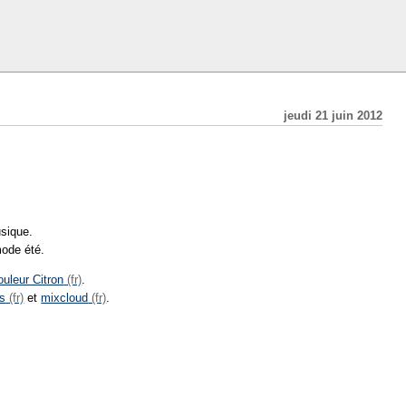
jeudi 21 juin 2012
usique.
mode été.
ouleur Citron
.
ks
et
mixcloud
.