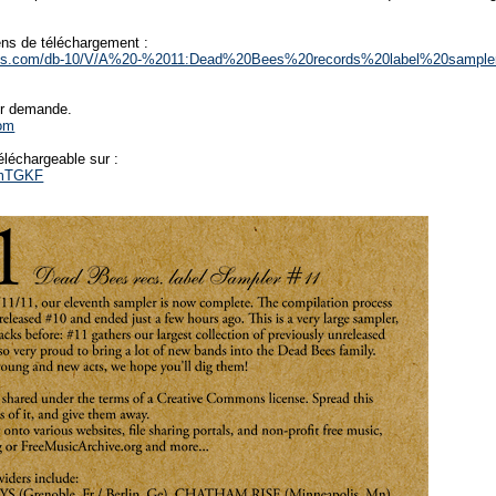
ens de téléchargement :
ees.com/db-10/V/A%20-%2011:Dead%20Bees%20records%20label%20sampl
r demande.
om
léchargeable sur :
fGmTGKF