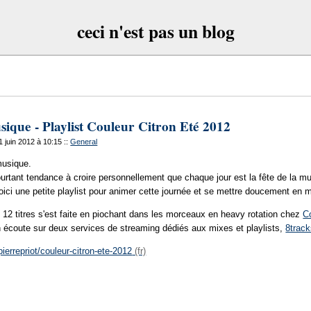
ceci n'est pas un blog
sique - Playlist Couleur Citron Eté 2012
21 juin 2012 à 10:15
::
General
 musique.
 pourtant tendance à croire personnellement que chaque jour est la fête de la m
 voici une petite playlist pour animer cette journée et se mettre doucement en 
 12 titres s'est faite en piochant dans les morceaux en heavy rotation chez
C
n écoute sur deux services de streaming dédiés aux mixes et playlists,
8trac
ierrepriot/couleur-citron-ete-2012