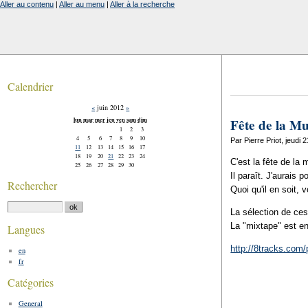
Aller au contenu
|
Aller au menu
|
Aller à la recherche
Calendrier
«
juin 2012
»
lun
mar
mer
jeu
ven
sam
dim
Fête de la Mu
1
2
3
4
5
6
7
8
9
10
Par Pierre Priot, jeudi 
11
12
13
14
15
16
17
18
19
20
21
22
23
24
C'est la fête de la
25
26
27
28
29
30
Il paraît. J'aurais
Rechercher
Quoi qu'il en soit,
La sélection de ces
La "mixtape" est e
Langues
http://8tracks.com/p
en
fr
Catégories
General