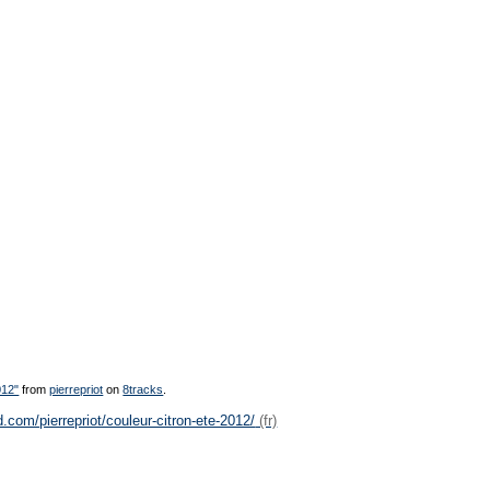
012"
from
pierrepriot
on
8tracks
.
.com/pierrepriot/couleur-citron-ete-2012/