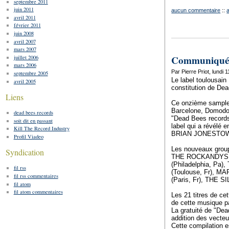
septembre 2011
juin 2011
aucun commentaire
::
avril 2011
février 2011
juin 2008
avril 2007
mars 2007
Communiqué - 
juillet 2006
mars 2006
Par Pierre Priot, lundi 
septembre 2005
Le label toulousai
avril 2005
constitution de De
Liens
Ce onzième sampler 
Barcelone, Domodoss
dead bees records
"Dead Bees records
soit dit en passant
label qui a révélé e
Kill The Record Industry
BRIAN JONESTOW
Profil Viadeo
Les nouveaux group
Syndication
THE ROCKANDYS (Gr
(Philadelphia, Pa
fil rss
(Toulouse, Fr), 
fil rss commentaires
(Paris, Fr), THE 
fil atom
fil atom commentaires
Les 21 titres de ce
de cette musique pa
La gratuité de "De
addition des vecteu
Cette compilation e