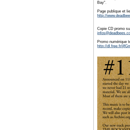
Bay".
Page publique et li
http://www.deadb
Copie CD promo su
infos@deadbees.c
Promo numérique té
http://dl.free.fr/jl