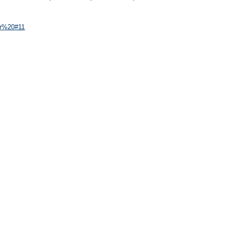
er%20#11