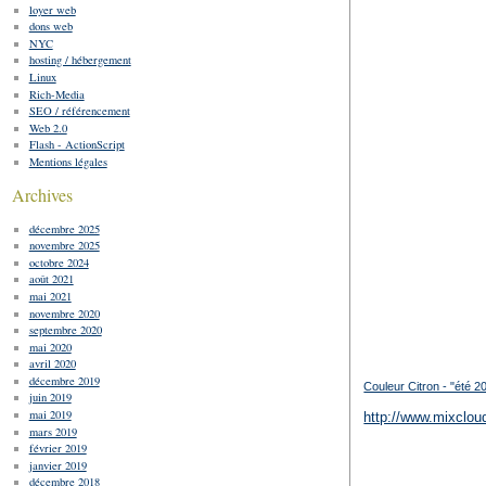
loyer web
dons web
NYC
hosting / hébergement
Linux
Rich-Media
SEO / référencement
Web 2.0
Flash - ActionScript
Mentions légales
Archives
décembre 2025
novembre 2025
octobre 2024
août 2021
mai 2021
novembre 2020
septembre 2020
mai 2020
avril 2020
décembre 2019
Couleur Citron - "été 2
juin 2019
mai 2019
http://www.mixcloud
mars 2019
février 2019
janvier 2019
décembre 2018