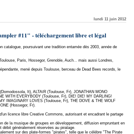
lundi 11 juin 2012
mpler #11" - téléchargement libre et légal
on catalogue, poursuivant une tradition entamée dès 2003, année de
 Toulouse, Paris, Hossegor, Grenoble, Auch... mais aussi Londres,
ndépendante, mené depuis Toulouse, berceau de Dead Bees records, le
(Domodossola, It), ALTAïR (Toulouse, Fr), JONATHAN MONO
LONE WITH EVERYBODY (Toulouse, Fr), DIE! DIE! MY DARLING!
r), MY IMAGINARY LOVES (Toulouse, Fr), THE DOVE & THE WOLF
ONE (Hossegor, Fr).
 d'un licence libre Creative Commons, autorisant et encadrant le partage
ion de la musique de groupes en développement, diffusion empruntant en
aut débit généralement réservées au piratage.
alement sur des plate-formes "pirates", telle que le célèbre "The Pirate